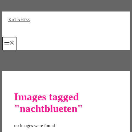
Zum
Inhalt
Katja
Hess
springen
Menu
Images tagged
"nachtblueten"
no images were found