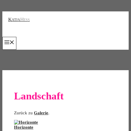
Zum
Inhalt
Katja
Hess
springen
Menu
Landschaft
Zurück zu
Galerie
.
Horizonte