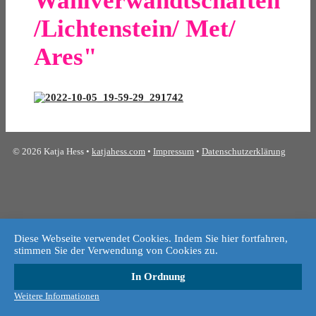
Wahlverwandtschaften
/Lichtenstein/ Met/
Ares"
© 2026 Katja Hess •
katjahess.com
•
Impressum
•
Datenschutzerklärung
Diese Webseite verwendet Cookies. Indem Sie hier fortfahren,
stimmen Sie der Verwendung von Cookies zu.
In Ordnung
Weitere Informationen