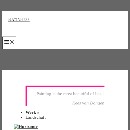
Zum
Inhalt
Katja
Hess
springen
Menu
„Painting is the most beautiful of lies.“
Kees van Dongen
Werk
»
Landschaft