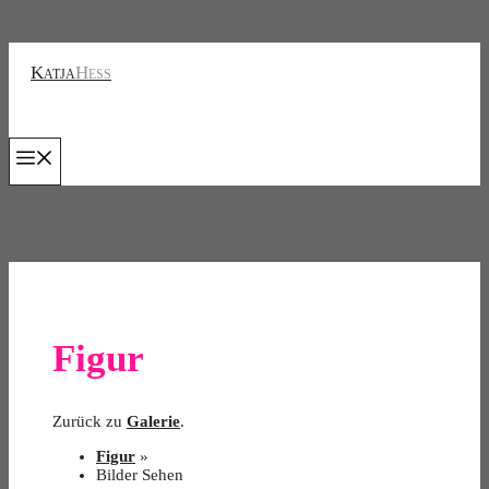
Zum
Inhalt
Katja
Hess
springen
Menu
Figur
Zurück zu
Galerie
.
Figur
»
Bilder Sehen